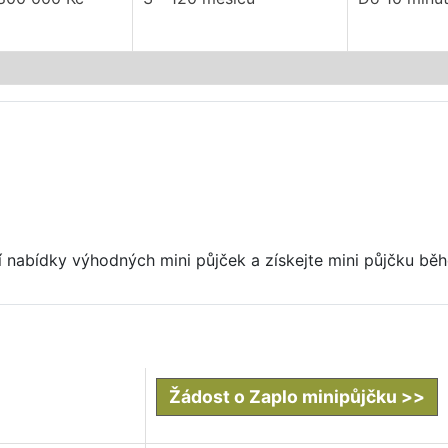
í nabídky výhodných mini půjček a získejte mini půjčku bě
Žádost o Zaplo minipůjčku >>