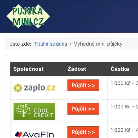
Jste zde:
Titulní stránka
Výhodné mini půjčky
Společnost
Žádost
Částka
1 000 Kč - 
Půjčit >>
1 000 Kč - 
Půjčit >>
1 000 Kč - 
Půjčit >>