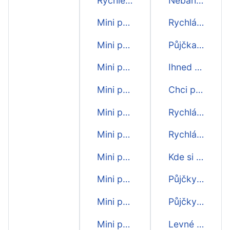
Rychlé mini půjčky
Nebankovní půjčka ihned na účet
Mini půjčky
Rychlá půjčka na OP
Mini půjčka 10000 Kč
Půjčka na občanský průkaz
Mini půjčka 9000 Kč
Ihned půjčka online
Mini půjčka 8000 Kč
Chci peníze ihned
Mini půjčka 7000 Kč
Rychlá krátkodobá půjčka
Mini půjčka 6000 Kč
Rychlá půjčka ihned
Mini půjčka 5000 Kč
Kde si půjčit?
Mini půjčka 4000 Kč
Půjčky na cokoliv
Mini půjčka 3000 Kč
Půjčky pro každého
Mini půjčka 2000 Kč
Levné půjčky