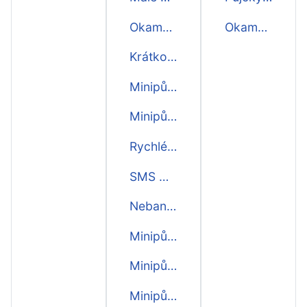
Okamžité minipůjčky
Okamžitá půjčka
Krátkodobé minipůjčky
Minipůjčky online
Minipůjčky i o víkendu
Rychlé SMS minipůjčky
SMS minipůjčky
Nebankovní minipůjčky
Minipůjčky bez registru
Minipůjčky ihned na účet
Minipůjčky ihned