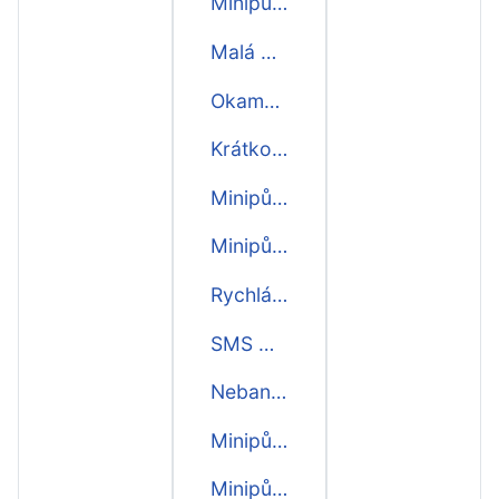
Minipůjčka do dalšího dne
Malá minipůjčka
Okamžitá minipůjčka
Krátkodobá minipůjčka
Minipůjčka online
Minipůjčka i o víkendu
Rychlá SMS minipůjčka
SMS minipůjčka
Nebankovní minipůjčka
Minipůjčka bez registru
Minipůjčka ihned na účet