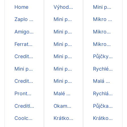
Home
Výhodné mini půjčky
Mini půjčky
Zaplo mini půjčka
Mini půjčky první zdarma
Mikro půjčky
Amigoz mini půjčka
Mini půjčky do hodiny
Mikropůjčky ihned
Ferratum mini půjčka
Mini půjčky do 15 minut
Mikropůjčky online
Crediton mini půjčka
Mini půjčky do 5 minut
Půjčky Fintil
Mini půjčka 7
Mini půjčky do 10 minut
Rychlé půjčky
Creditportal mini půjčka
Mini půjčky do dalšího dne
Malá půjčka
Pronto mini půjčka
Malé mini půjčky
Rychlá půjčka ihned
Creditlimit mini půjčka
Okamžité mini půjčky
Půjčka ihned na účet
Coolcredit mini půjčka
Krátkodobé mini půjčky
Krátkodobá půjčka