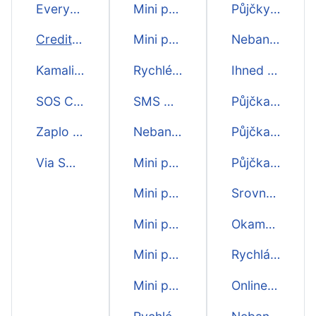
Everyday+ mini půjčka
Mini půjčky online
Půjčky ihned na účet
Creditstar mini půjčka
Mini půjčky i o víkendu
Nebankovní půjčka
Kamali mini půjčka
Rychlé SMS mini půjčky
Ihned půjčky
SOS Credit mini půjčka
SMS mini půjčky
Půjčka před výplatou
Zaplo na splátky mini půjčka
Nebankovní mini půjčky
Půjčka do výplaty
Via SMS mini půjčka
Mini půjčky bez registru
Půjčka na účet
Mini půjčky ihned na účet
Srovnání půjčky
Mini půjčky ihned
Okamžitá půjčka
Mini půjčky do výplaty
Rychlá půjčka ihned na účtě
Mini půjčky před výplatou
Online půjčky ihned na účet