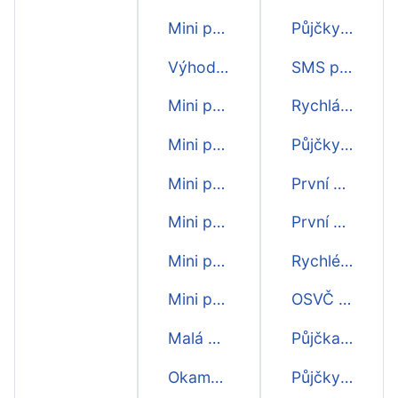
Mini půjčka 1000 Kč
Půjčky ještě dnes
Výhodná mini půjčka
SMS půjčky ihned
Mini půjčka první zdarma
Rychlá půjčka ještě dnes
Mini půjčka do hodiny
Půjčky bez poplatku
Mini půjčka do 15 minut
První půjčka zdarma
Mini půjčka do 5 minut
První půjčky zdarma
Mini půjčka do 10 minut
Rychlé půjčky přes internet
Mini půjčka do dalšího dne
OSVČ půjčka
Malá mini půjčka
Půjčka přes sms
Okamžitá mini půjčka
Půjčky na měsíc