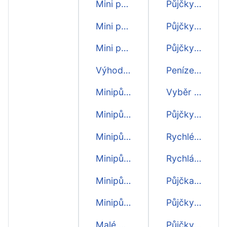
Mini půjčka do výplaty
Půjčky 3000
Mini půjčka před výplatou
Půjčky 4000
Mini půjčka
Půjčky nonstop
Výhodné minipůjčky
Peníze rychle na účet
Minipůjčky první zdarma
Vyběr půjček
Minipůjčky do hodiny
Půjčky ihned na ruku
Minipůjčky do 15 minut
Rychlé půjčky - přehled
Minipůjčky do 5 minut
Rychlá půjčka před výplatou
Minipůjčky do 10 minut
Půjčka bez doložení příjmu
Minipůjčky do dalšího dne
Půjčky před výplatou
Malé minipůjčky
Půjčky na OP