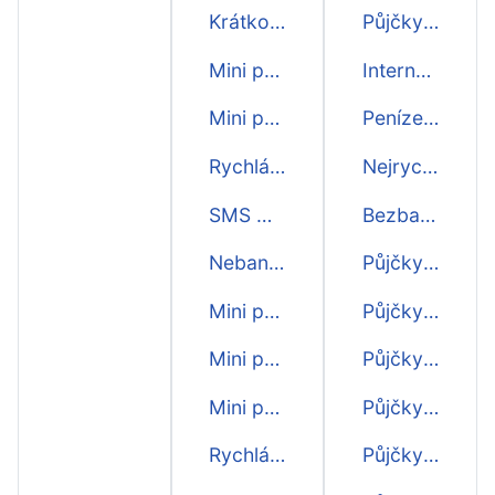
Krátkodobá mini půjčka
Půjčky s nejnižším úrokem
Mini půjčka online
Internetová půjčka
Mini půjčka i o víkendu
Peníze okamžitě
Rychlá SMS mini půjčka
Nejrychlejší půjčky
SMS mini půjčka
Bezbankovní půjčka
Nebankovní mini půjčka
Půjčky do 15 minut
Mini půjčka bez registru
Půjčky do 5 minut
Mini půjčka ihned na účet
Půjčky 5000
Mini půjčka ihned
Půjčky 10000
Rychlá mini půjčka
Půjčky 2000