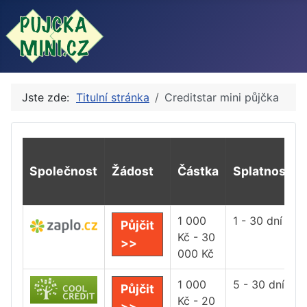
Jste zde:
Titulní stránka
Creditstar mini půjčka
Společnost
Žádost
Částka
Splatnost
1 000
1 - 30 dní
Půjčit
Kč - 30
>>
000 Kč
1 000
5 - 30 dní
Půjčit
Kč - 20
>>