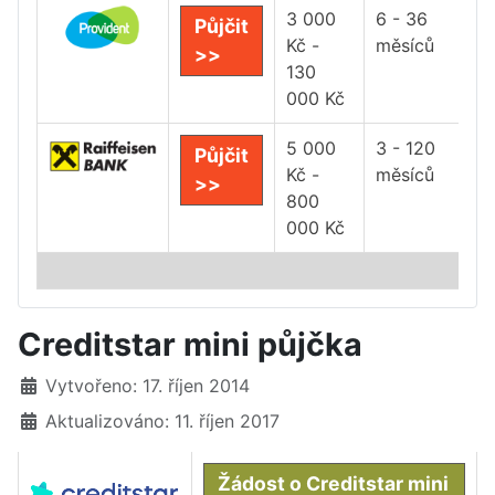
3 000
6 - 36
Půjčit
Kč -
měsíců
>>
130
000 Kč
5 000
3 - 120
Půjčit
Kč -
měsíců
>>
800
000 Kč
Creditstar mini půjčka
Základní údaje
Vytvořeno: 17. říjen 2014
Aktualizováno: 11. říjen 2017
Žádost o Creditstar mini